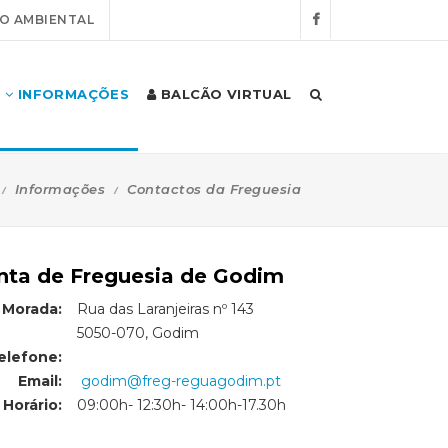
O AMBIENTAL
INFORMAÇÕES
BALCÃO VIRTUAL
Informações
Contactos da Freguesia
nta de Freguesia de Godim
Morada:
Rua das Laranjeiras nº 143
Morada:
5050-070, Godim
elefone:
Email:
godim@freg-reguagodim.pt
Horário:
09:00h- 12:30h- 14:00h-17.30h