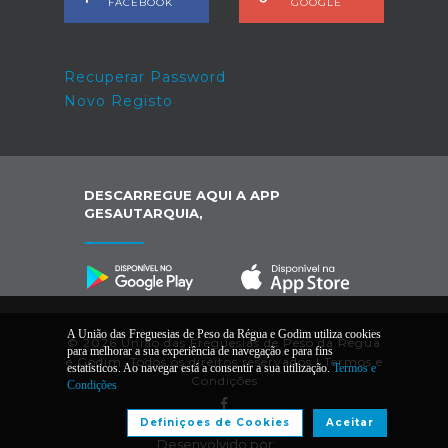
FACEBOOK
GOOGLE
Recuperar Password
Novo Registo
DESCARREGUE AQUI A APP
GESAUTARQUIA,
A União das Freguesias de Peso da Régua e Godim utiliza cookies
© 2026 União das Freguesias de Peso da Régua
para melhorar a sua experiência de navegação e para fins
e Godim. Todos os direitos reservados |
Termos e
estatísticos. Ao navegar está a consentir a sua utilização.
Termos e
Condições
Condições
Definiçoes de Cookies
Aceitar
Desenvolvido por: