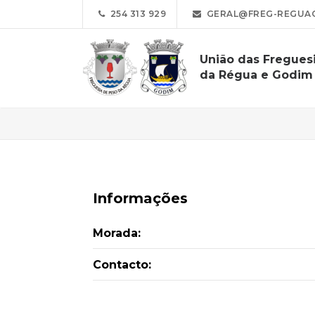
254 313 929
GERAL@FREG-REGUA
União das Fregues
da Régua e Godim
Informações
Morada:
Contacto: