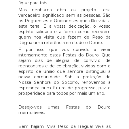
fique para trás.
é requisito importante proceder
Mas nenhuma obra ou projeto teria
ao registo da entidade e do seu
verdadeiro significado sem as pessoas. São
representante legal no Registo
os Reguenses e Godinenses que dão vida a
esta terra. É a vossa dedicação, o vosso
Único IPDJ, caso ainda não
espírito solidário e a forma como recebem
tenha havido lugar a registo.
quem nos visita que fazem de Peso da
Fonte: IPDJ
Régua uma referência em todo o Douro.
É por isso que vos convido a viver
intensamente estas Festas do Douro. Que
sejam dias de alegria, de convívio, de
reencontros e de celebração, vividos com o
espírito de união que sempre distinguiu a
nossa comunidade. Sob a proteção de
Nossa Senhora do Socorro, renovemos a
esperança num futuro de progresso, paz e
prosperidade para todos por mais um ano.
Desejo-vos umas Festas do Douro
memoráveis.
Bem hajam. Viva Peso da Régua! Viva as