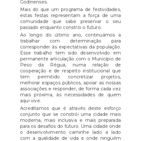
Godinenses.
dúvidas:
inr-
integradas diferentes ações de
Mais do que um programa de festividades,
pih.prr@inr.mtsss.pt.Fonte
: INR
formação. Estas áreas de
estas festas representam a força de uma
comunidade que sabe preservar o seu
formação não são restritivas
passado enquanto constrói o futuro.
para a construção dos planos de
Ao longo do último ano, continuámos a
formação a candidatar. As
trabalhar com determinação para
entidades podem submeter
corresponder às expectativas da população.
Esse trabalho tem sido desenvolvido em
formação em quaisquer áreas
permanente articulação com o Município de
que entendam como
Peso da Régua, numa relação de
pertinentes para o seu
cooperação e de respeito institucional que
tem permitido concretizar projetos,
desempenho qualitativo na
melhorar espaços públicos, apoiar as nossas
gestão e execução das
associações e responder, de forma cada vez
atividades associativas.As
mais próxima, às necessidades de quem
candidaturas são submetidas
aqui vive.
Acreditamos que é através deste esforço
exclusivamente através de
conjunto que se constrói uma cidade mais
aplicação informática, na
moderna, mais inclusiva e mais preparada
Plataforma de Gestão dos
para os desafios do futuro. Uma cidade onde
Programas de Apoio ao
o desenvolvimento caminhe lado a lado
com a qualidade de vida e onde ninguém
Associativismo Jovem. Para tal,