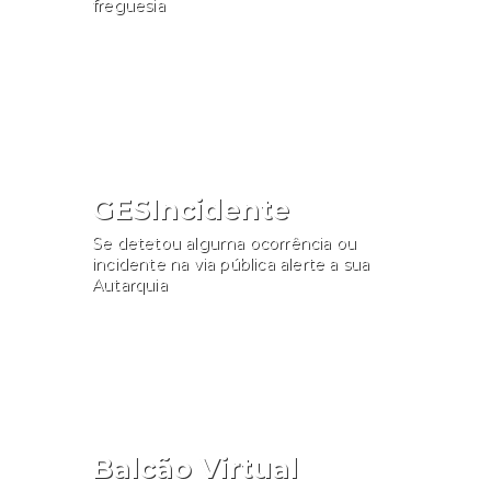
freguesia
Consultar
GESIncidente
Se detetou alguma ocorrência ou
incidente na via pública alerte a sua
Autarquia
Participar
Balcão Virtual