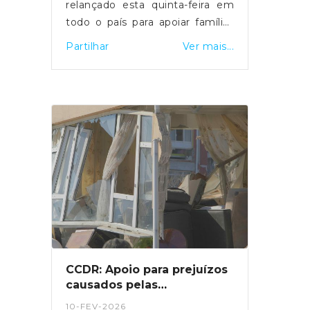
relançado esta quinta-feira em
todo o país para apoiar famílias
em situação de vulnerabilidade
Partilhar
Ver mais...
económica na compra de botijas
de gás. O primeiro-ministro Luís
Montenegro anunciou o
aumento da comparticipação de
15 para 25 euros durante os
próximos três meses,
justificando a medida com o
impacto da guerra no Médio
Oriente.
CCDR: Apoio para prejuízos
causados pelas
tempestades de 2026
10-FEV-2026