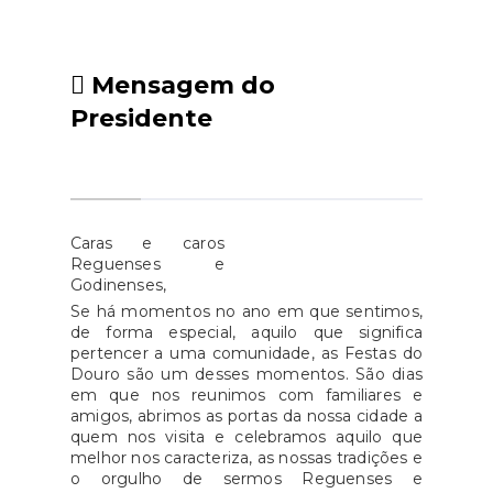
iniciativa pretende promover a
em 2025.A formação, promovida
acessibilidade habitacional e
no âmbito deste apoio é dirigida
garantir a mobilidade de quem
a dirigentes que pertençam aos
Mensagem do
enfrenta limitações físicas,
órgãos sociais e jovens
Presidente
assegurando assim melhores
filiados/as de associações e
condições de vida e a
federações de jovens
valorização da autonomia das
RNAJ.Entre as áreas de
pessoas com deficiência.O
formação mais votadas e
programa reafirma o
propostas apresentadas no
Caras e caros
compromisso do Estado em
Reguenses e
período de auscultação, foram
Godinenses,
proporcionar uma sociedade
selecionadas as seguintes áreas
Se há momentos no ano em que sentimos,
mais inclusiva, visando eliminar
prioritárias de
de forma especial, aquilo que significa
barreiras estruturais e facilitar a
formação:Transição
pertencer a uma comunidade, as Festas do
integração plena dos cidadãos
Douro são um desses momentos. São dias
Digital;Contabilidade e
em que nos reunimos com familiares e
com deficiência. Para mais
Fiscalidade
amigos, abrimos as portas da nossa cidade a
informações, o INR disponibiliza
Associativas;Sustentabilidade
quem nos visita e celebramos aquilo que
um canal de comunicação por
melhor nos caracteriza, as nossas tradições e
Ambiental.Dentro de cada uma
o orgulho de sermos Reguenses e
e-mail para o esclarecimento de
destas áreas, podem ser